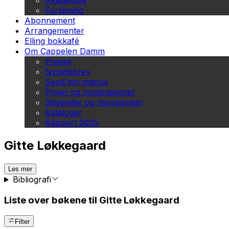
Akademisk
Forskning
Abonnement
Arrangementer
Elling bokkafé
Om Cappelen Damm
Presse
Nyhetsbrev
Send inn manus
Priser og nominasjoner
Stipender og minnepriser
Kataloger
Rapport 2025
Gitte Løkkegaard
Les mer
Bibliografi
Liste over bøkene til Gitte Løkkegaard
Filter