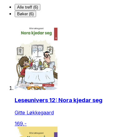
Alle treff (6)
Bøker (6)
Leseunivers 12: Nora kjedar seg
Gitte Løkkegaard
169,-