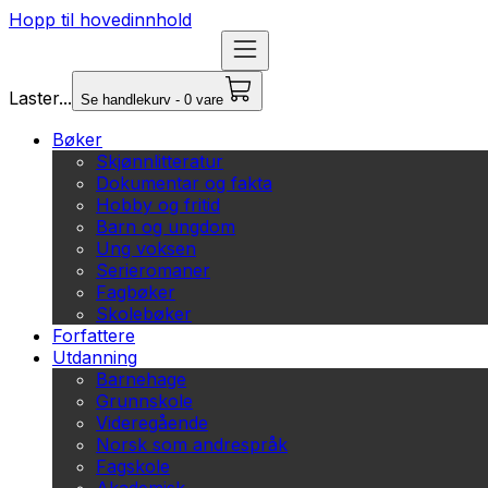
Hopp til hovedinnhold
Laster...
Se handlekurv - 0 vare
Bøker
Skjønnlitteratur
Dokumentar og fakta
Hobby og fritid
Barn og ungdom
Ung voksen
Serieromaner
Fagbøker
Skolebøker
Forfattere
Utdanning
Barnehage
Grunnskole
Videregående
Norsk som andrespråk
Fagskole