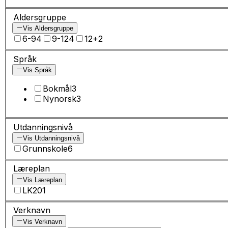
Aldersgruppe
Vis Aldersgruppe
6-9
4
9-12
4
12+
2
Språk
Vis Språk
Bokmål
3
Nynorsk
3
Utdanningsnivå
Vis Utdanningsnivå
Grunnskole
6
Læreplan
Vis Læreplan
LK20
1
Verknavn
Vis Verknavn