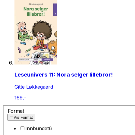
Leseunivers 11: Nora selger lillebror!
Gitte Løkkegaard
169,-
Format
Vis Format
Innbundet
6