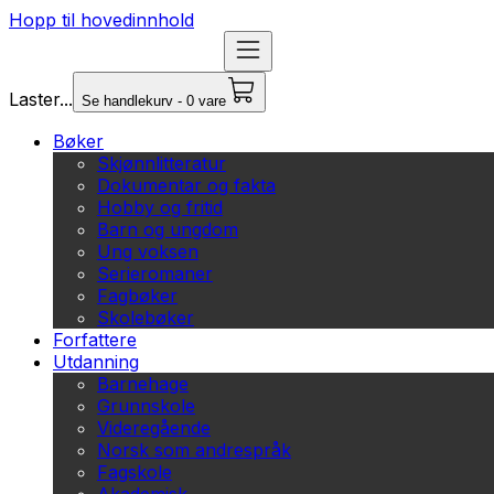
Hopp til hovedinnhold
Laster...
Se handlekurv - 0 vare
Bøker
Skjønnlitteratur
Dokumentar og fakta
Hobby og fritid
Barn og ungdom
Ung voksen
Serieromaner
Fagbøker
Skolebøker
Forfattere
Utdanning
Barnehage
Grunnskole
Videregående
Norsk som andrespråk
Fagskole