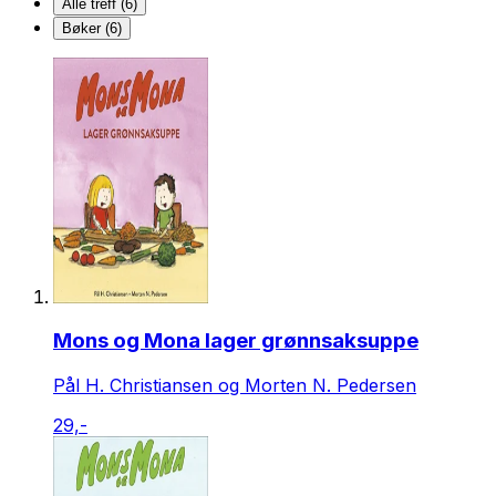
Alle treff (6)
Bøker (6)
Mons og Mona lager grønnsaksuppe
Pål H. Christiansen og Morten N. Pedersen
29,-