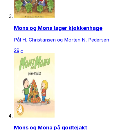
Mons og Mona lager kjøkkenhage
Pål H. Christiansen og Morten N. Pedersen
29,-
Mons og Mona på godtejakt