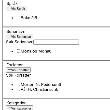
Språk
Vis Språk
Bokmål
6
Serienavn
Vis Serienavn
Søk Serienavn
Mons og Mona
6
Forfatter
Vis Forfatter
Søk Forfatter
Morten N. Pedersen
6
Pål H. Christiansen
6
Kategorier
Vis Kategorier