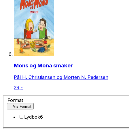
Mons og Mona smaker
Pål H. Christiansen og Morten N. Pedersen
29,-
Format
Vis Format
Lydbok
6