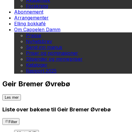
Akademisk
Forskning
Abonnement
Arrangementer
Elling bokkafé
Om Cappelen Damm
Presse
Nyhetsbrev
Send inn manus
Priser og nominasjoner
Stipender og minnepriser
Kataloger
Rapport 2025
Geir Bremer Øvrebø
Les mer
Liste over bøkene til Geir Bremer Øvrebø
Filter