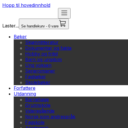
Hopp til hovedinnhold
Laster...
Se handlekurv - 0 vare
Bøker
Skjønnlitteratur
Dokumentar og fakta
Hobby og fritid
Barn og ungdom
Ung voksen
Serieromaner
Fagbøker
Skolebøker
Forfattere
Utdanning
Barnehage
Grunnskole
Videregående
Norsk som andrespråk
Fagskole