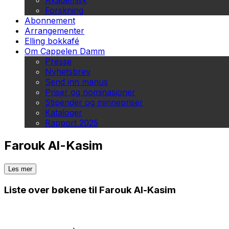
Akademisk
Forskning
Abonnement
Arrangementer
Elling bokkafé
Om Cappelen Damm
Presse
Nyhetsbrev
Send inn manus
Priser og nominasjoner
Stipender og minnepriser
Kataloger
Rapport 2025
Farouk Al-Kasim
Les mer
Liste over bøkene til Farouk Al-Kasim