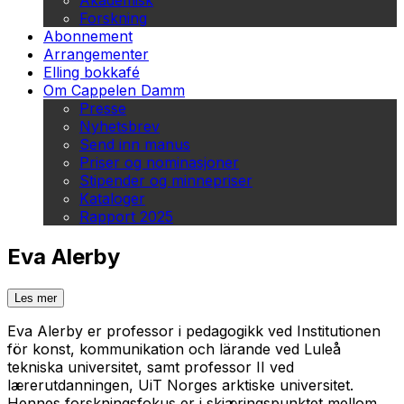
Akademisk
Forskning
Abonnement
Arrangementer
Elling bokkafé
Om Cappelen Damm
Presse
Nyhetsbrev
Send inn manus
Priser og nominasjoner
Stipender og minnepriser
Kataloger
Rapport 2025
Eva Alerby
Les mer
Eva Alerby er professor i pedagogikk ved Institutionen
för konst, kommunikation och lärande ved Luleå
tekniska universitet, samt professor II ved
lærerutdanningen, UiT Norges arktiske universitet.
Hennes forskningsfokus er i skjæringspunktet mellom