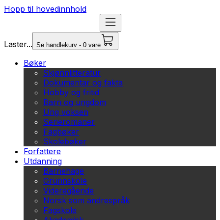
Hopp til hovedinnhold
Laster...
Se handlekurv - 0 vare
Bøker
Skjønnlitteratur
Dokumentar og fakta
Hobby og fritid
Barn og ungdom
Ung voksen
Serieromaner
Fagbøker
Skolebøker
Forfattere
Utdanning
Barnehage
Grunnskole
Videregående
Norsk som andrespråk
Fagskole