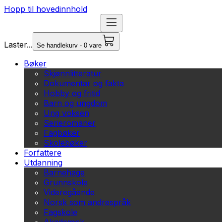
Hopp til hovedinnhold
Laster...
Se handlekurv - 0 vare
Bøker
Skjønnlitteratur
Dokumentar og fakta
Hobby og fritid
Barn og ungdom
Ung voksen
Serieromaner
Fagbøker
Skolebøker
Forfattere
Utdanning
Barnehage
Grunnskole
Videregående
Norsk som andrespråk
Fagskole