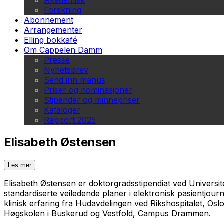
Akademisk
Forskning
Abonnement
Arrangementer
Elling bokkafé
Om Cappelen Damm
Presse
Nyhetsbrev
Send inn manus
Priser og nominasjoner
Stipender og minnepriser
Kataloger
Rapport 2025
Elisabeth Østensen
Les mer
Elisabeth Østensen er doktorgradsstipendiat ved Universite
standardiserte veiledende planer i elektronisk pasientjou
klinisk erfaring fra Hudavdelingen ved Rikshospitalet, Osl
Høgskolen i Buskerud og Vestfold, Campus Drammen.