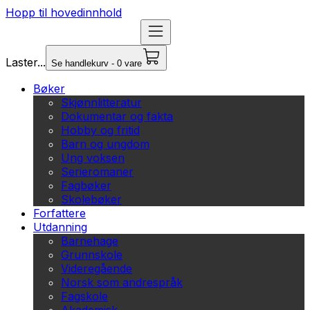
Hopp til hovedinnhold
Laster...
Se handlekurv - 0 vare
Bøker
Skjønnlitteratur
Dokumentar og fakta
Hobby og fritid
Barn og ungdom
Ung voksen
Serieromaner
Fagbøker
Skolebøker
Forfattere
Utdanning
Barnehage
Grunnskole
Videregående
Norsk som andrespråk
Fagskole