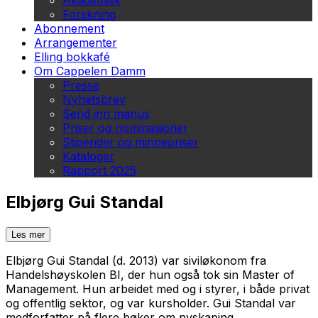
Akademisk
Forskning
Abonnement
Arrangementer
Elling bokkafé
Om Cappelen Damm
Presse
Nyhetsbrev
Send inn manus
Priser og nominasjoner
Stipender og minnepriser
Kataloger
Rapport 2025
Elbjørg Gui Standal
Les mer
Elbjørg Gui Standal (d. 2013) var siviløkonom fra
Handelshøyskolen BI, der hun også tok sin Master of
Management. Hun arbeidet med og i styrer, i både privat
og offentlig sektor, og var kursholder. Gui Standal var
medforfatter på flere bøker om nyskaping,