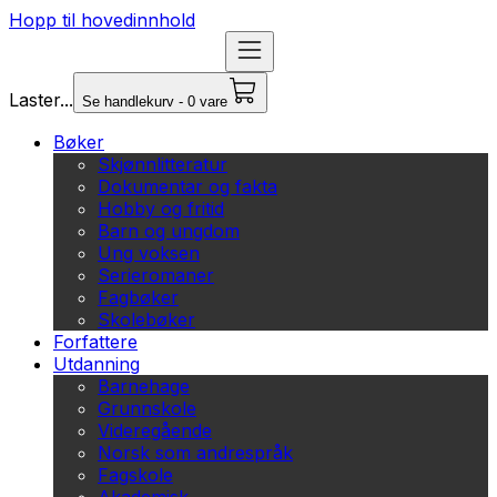
Hopp til hovedinnhold
Laster...
Se handlekurv - 0 vare
Bøker
Skjønnlitteratur
Dokumentar og fakta
Hobby og fritid
Barn og ungdom
Ung voksen
Serieromaner
Fagbøker
Skolebøker
Forfattere
Utdanning
Barnehage
Grunnskole
Videregående
Norsk som andrespråk
Fagskole