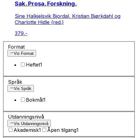
Sak. Prosa. Forskning.
Sine Halkjelsvik Bjordal, Kristian Bjørkdahl og
Charlotte Hidle (red.)
379,-
Format
Vis Format
Heftet
1
Språk
Vis Språk
Bokmål
1
Utdanningsnivå
Vis Utdanningsnivå
Akademisk
1
Åpen tilgang
1