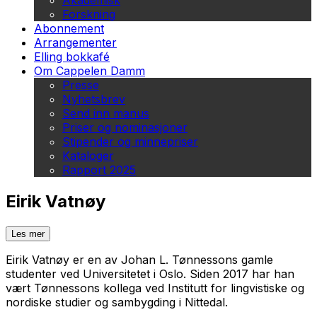
Akademisk
Forskning
Abonnement
Arrangementer
Elling bokkafé
Om Cappelen Damm
Presse
Nyhetsbrev
Send inn manus
Priser og nominasjoner
Stipender og minnepriser
Kataloger
Rapport 2025
Eirik Vatnøy
Les mer
Eirik Vatnøy er en av Johan L. Tønnessons gamle
studenter ved Universi­tetet i Oslo. Siden 2017 har han
vært Tønnessons kollega ved Institutt for lingvistiske og
nordiske studier og sambygding i Nittedal.