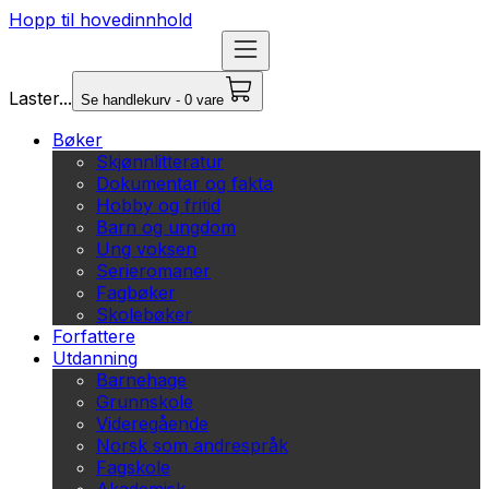
Hopp til hovedinnhold
Laster...
Se handlekurv - 0 vare
Bøker
Skjønnlitteratur
Dokumentar og fakta
Hobby og fritid
Barn og ungdom
Ung voksen
Serieromaner
Fagbøker
Skolebøker
Forfattere
Utdanning
Barnehage
Grunnskole
Videregående
Norsk som andrespråk
Fagskole