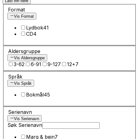
Last inn flere
Format
Vis Format
Lydbok
41
CD
4
Aldersgruppe
Vis Aldersgruppe
3-6
2
6-9
1
9-12
7
12+
7
Språk
Vis Språk
Bokmål
45
Serienavn
Vis Serienavn
Søk Serienavn
Marg & bein
7