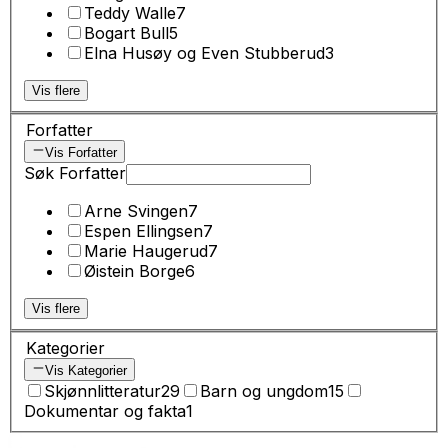
Teddy Walle
7
Bogart Bull
5
Elna Husøy og Even Stubberud
3
Vis flere
Forfatter
Vis Forfatter
Søk Forfatter
Arne Svingen
7
Espen Ellingsen
7
Marie Haugerud
7
Øistein Borge
6
Vis flere
Kategorier
Vis Kategorier
Skjønnlitteratur
29
Barn og ungdom
15
Dokumentar og fakta
1