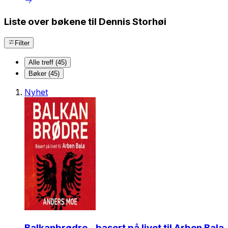
Liste over bøkene til Dennis Storhøi
Filter
Alle treff (45)
Bøker (45)
Nyhet
Balkanbrødre - basert på livet til Arben Bala