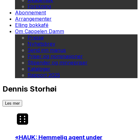
Akademisk
Forskning
Abonnement
Arrangementer
Elling bokkafé
Om Cappelen Damm
Presse
Nyhetsbrev
Send inn manus
Priser og nominasjoner
Stipender og minnepriser
Kataloger
Rapport 2025
Dennis Storhøi
Les mer
«
HAUK: Hemmelig agent under