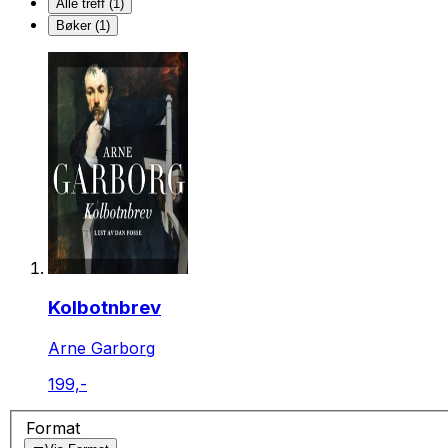
Alle treff (1)
Bøker (1)
Kolbotnbrev
Arne Garborg
199,-
Format