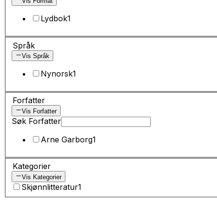
Vis Format
Lydbok
1
Språk
Vis Språk
Nynorsk
1
Forfatter
Vis Forfatter
Søk Forfatter
Arne Garborg
1
Kategorier
Vis Kategorier
Skjønnlitteratur
1