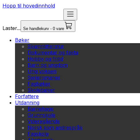
Hopp til hovedinnhold
Laster...
Se handlekurv - 0 vare
Bøker
Skjønnlitteratur
Dokumentar og fakta
Hobby og fritid
Barn og ungdom
Ung voksen
Serieromaner
Fagbøker
Skolebøker
Forfattere
Utdanning
Barnehage
Grunnskole
Videregående
Norsk som andrespråk
Fagskole