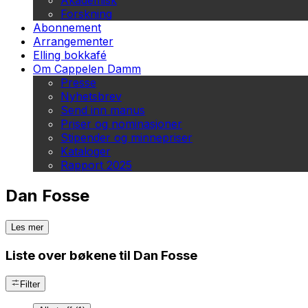
Akademisk
Forskning
Abonnement
Arrangementer
Elling bokkafé
Om Cappelen Damm
Presse
Nyhetsbrev
Send inn manus
Priser og nominasjoner
Stipender og minnepriser
Kataloger
Rapport 2025
Dan Fosse
Les mer
Liste over bøkene til Dan Fosse
Filter