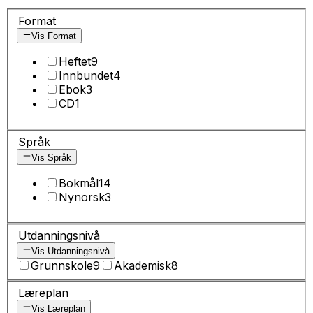
Format
Vis Format
Heftet
9
Innbundet
4
Ebok
3
CD
1
Språk
Vis Språk
Bokmål
14
Nynorsk
3
Utdanningsnivå
Vis Utdanningsnivå
Grunnskole
9
Akademisk
8
Læreplan
Vis Læreplan