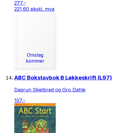
277,-
221,60 ekskl. mva
Omslag
kommer
ABC Bokstavbok B Løkkeskrift (L97)
Dagrun Skjelbred og Gro Dahle
107,-