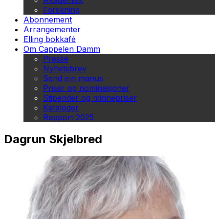
Akademisk
Forskning
Abonnement
Arrangementer
Elling bokkafé
Om Cappelen Damm
Presse
Nyhetsbrev
Send inn manus
Priser og nominasjoner
Stipender og minnepriser
Kataloger
Rapport 2025
Dagrun Skjelbred