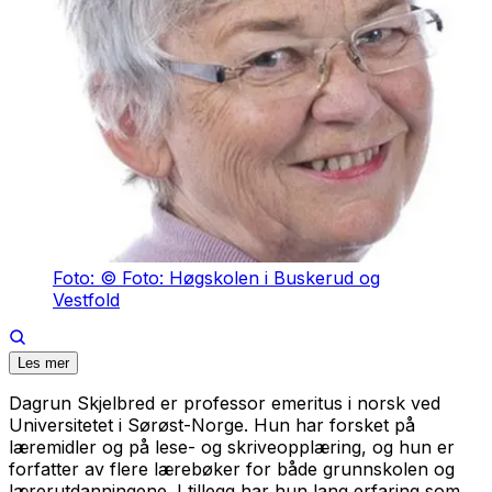
Foto: © Foto: Høgskolen i Buskerud og
Vestfold
Les mer
Dagrun Skjelbred er professor emeritus i norsk ved
Universitetet i Sørøst-Norge. Hun har forsket på
læremidler og på lese- og skriveopplæring, og hun er
forfatter av flere lærebøker for både grunnskolen og
lærerutdanningene. I tillegg har hun lang erfaring som