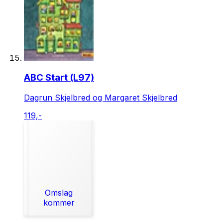
ABC Start (L97)
Dagrun Skjelbred og Margaret Skjelbred
119,-
Omslag
kommer