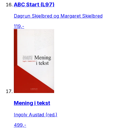
ABC Start (L97)
Dagrun Skjelbred og Margaret Skjelbred
119,-
Mening i tekst
Ingolv Austad (red.)
499,-