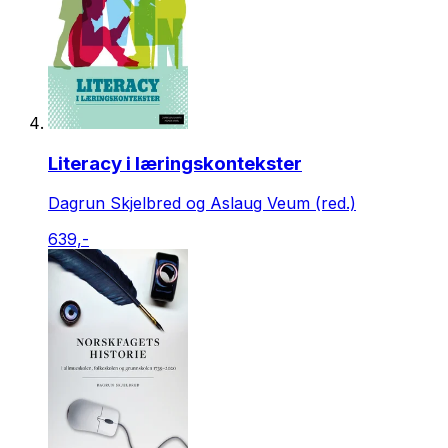
Literacy i læringskontekster
Dagrun Skjelbred og Aslaug Veum (red.)
639,-