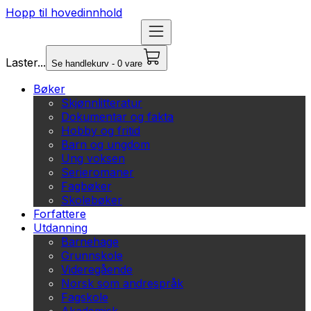
Hopp til hovedinnhold
Laster...
Se handlekurv - 0 vare
Bøker
Skjønnlitteratur
Dokumentar og fakta
Hobby og fritid
Barn og ungdom
Ung voksen
Serieromaner
Fagbøker
Skolebøker
Forfattere
Utdanning
Barnehage
Grunnskole
Videregående
Norsk som andrespråk
Fagskole