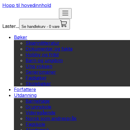
Hopp til hovedinnhold
Laster...
Se handlekurv - 0 vare
Bøker
Skjønnlitteratur
Dokumentar og fakta
Hobby og fritid
Barn og ungdom
Ung voksen
Serieromaner
Fagbøker
Skolebøker
Forfattere
Utdanning
Barnehage
Grunnskole
Videregående
Norsk som andrespråk
Fagskole