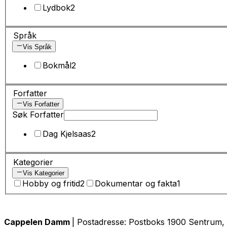
Lydbok
2
Språk
Vis Språk
Bokmål
2
Forfatter
Vis Forfatter
Søk Forfatter
Dag Kjelsaas
2
Kategorier
Vis Kategorier
Hobby og fritid
2
Dokumentar og fakta
1
Cappelen Damm
| Postadresse: Postboks 1900 Sentrum, 