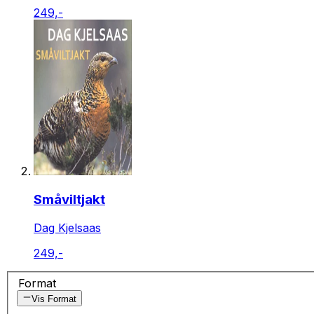
249,-
Småviltjakt
Dag Kjelsaas
249,-
Format
Vis Format