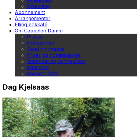
Akademisk
Forskning
Abonnement
Arrangementer
Elling bokkafé
Om Cappelen Damm
Presse
Nyhetsbrev
Send inn manus
Priser og nominasjoner
Stipender og minnepriser
Kataloger
Rapport 2025
Dag Kjelsaas