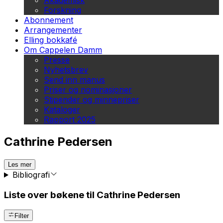
Akademisk
Forskning
Abonnement
Arrangementer
Elling bokkafé
Om Cappelen Damm
Presse
Nyhetsbrev
Send inn manus
Priser og nominasjoner
Stipender og minnepriser
Kataloger
Rapport 2025
Cathrine Pedersen
Les mer
Bibliografi
Liste over bøkene til Cathrine Pedersen
Filter