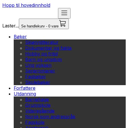
Hopp til hovedinnhold
Laster...
Se handlekurv - 0 vare
Bøker
Skjønnlitteratur
Dokumentar og fakta
Hobby og fritid
Barn og ungdom
Ung voksen
Serieromaner
Fagbøker
Skolebøker
Forfattere
Utdanning
Barnehage
Grunnskole
Videregående
Norsk som andrespråk
Fagskole