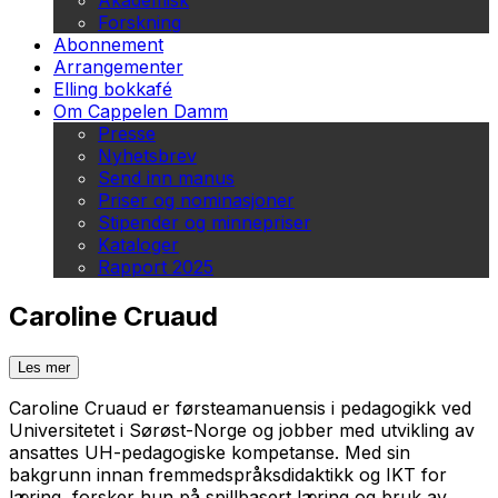
Akademisk
Forskning
Abonnement
Arrangementer
Elling bokkafé
Om Cappelen Damm
Presse
Nyhetsbrev
Send inn manus
Priser og nominasjoner
Stipender og minnepriser
Kataloger
Rapport 2025
Caroline Cruaud
Les mer
Caroline Cruaud er førsteamanuensis i pedagogikk ved
Universitetet i Sørøst-Norge og jobber med utvikling av
ansattes UH-pedagogiske kompetanse. Med sin
bakgrunn innan fremmedspråksdidaktikk og IKT for
læring, forsker hun på spillbasert læring og bruk av