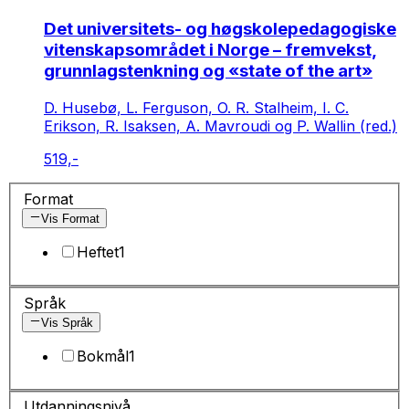
Det universitets- og høgskolepedagogiske
vitenskapsområdet i Norge – fremvekst,
grunnlagstenkning og «state of the art»
D. Husebø, L. Ferguson, O. R. Stalheim, I. C.
Erikson, R. Isaksen, A. Mavroudi og P. Wallin (red.)
519,-
Format
Vis Format
Heftet
1
Språk
Vis Språk
Bokmål
1
Utdanningsnivå