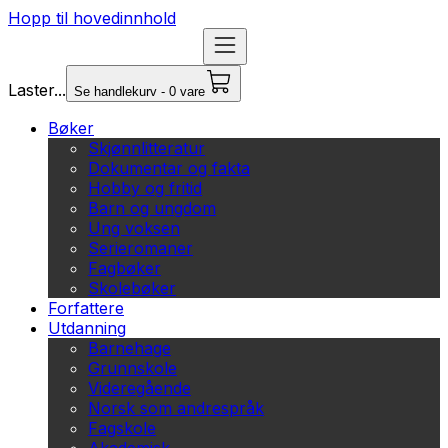
Hopp til hovedinnhold
Laster...
Se handlekurv - 0 vare
Bøker
Skjønnlitteratur
Dokumentar og fakta
Hobby og fritid
Barn og ungdom
Ung voksen
Serieromaner
Fagbøker
Skolebøker
Forfattere
Utdanning
Barnehage
Grunnskole
Videregående
Norsk som andrespråk
Fagskole