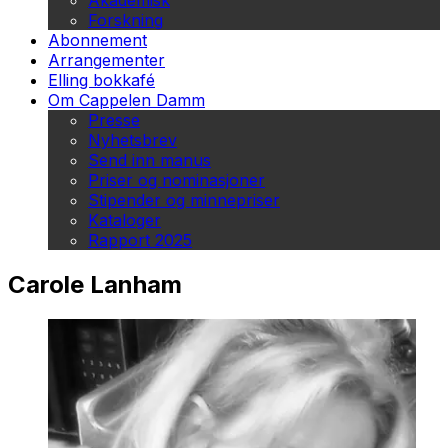
Akademisk
Forskning
Abonnement
Arrangementer
Elling bokkafé
Om Cappelen Damm
Presse
Nyhetsbrev
Send inn manus
Priser og nominasjoner
Stipender og minnepriser
Kataloger
Rapport 2025
Carole Lanham