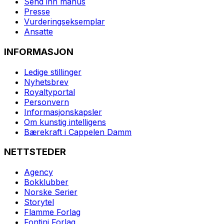
Send inn manus
Presse
Vurderingseksemplar
Ansatte
INFORMASJON
Ledige stillinger
Nyhetsbrev
Royaltyportal
Personvern
Informasjonskapsler
Om kunstig intelligens
Bærekraft i Cappelen Damm
NETTSTEDER
Agency
Bokklubber
Norske Serier
Storytel
Flamme Forlag
Fontini Forlag