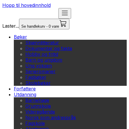
Hopp til hovedinnhold
Laster...
Se handlekurv - 0 vare
Bøker
Skjønnlitteratur
Dokumentar og fakta
Hobby og fritid
Barn og ungdom
Ung voksen
Serieromaner
Fagbøker
Skolebøker
Forfattere
Utdanning
Barnehage
Grunnskole
Videregående
Norsk som andrespråk
Fagskole