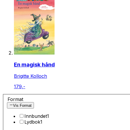
En magisk hånd
Brigitte Kolloch
179,-
Format
Vis Format
Innbundet
1
Lydbok
1