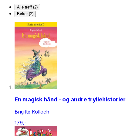
Alle treff (2)
Bøker (2)
En magisk hånd - og andre tryllehistorier
Brigitte Kolloch
179,-