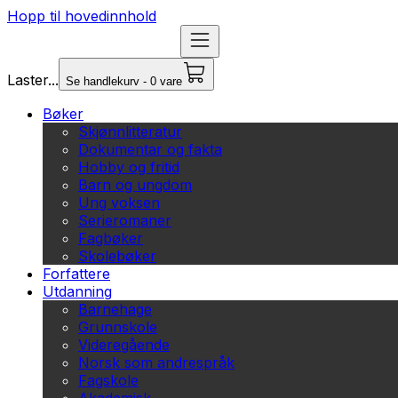
Hopp til hovedinnhold
Laster...
Se handlekurv - 0 vare
Bøker
Skjønnlitteratur
Dokumentar og fakta
Hobby og fritid
Barn og ungdom
Ung voksen
Serieromaner
Fagbøker
Skolebøker
Forfattere
Utdanning
Barnehage
Grunnskole
Videregående
Norsk som andrespråk
Fagskole