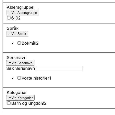
Aldersgruppe
Vis Aldersgruppe
6-9
2
Språk
Vis Språk
Bokmål
2
Serienavn
Vis Serienavn
Søk Serienavn
Korte historier
1
Kategorier
Vis Kategorier
Barn og ungdom
2