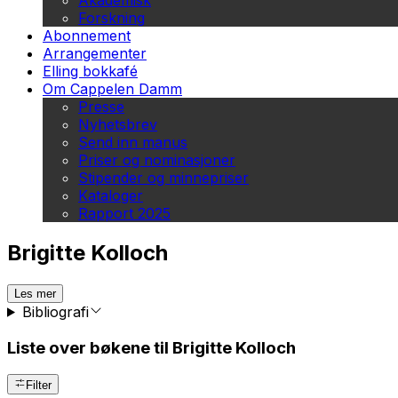
Akademisk
Forskning
Abonnement
Arrangementer
Elling bokkafé
Om Cappelen Damm
Presse
Nyhetsbrev
Send inn manus
Priser og nominasjoner
Stipender og minnepriser
Kataloger
Rapport 2025
Brigitte Kolloch
Les mer
Bibliografi
Liste over bøkene til Brigitte Kolloch
Filter