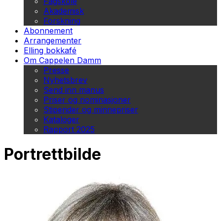
Fagskole
Akademisk
Forskning
Abonnement
Arrangementer
Elling bokkafé
Om Cappelen Damm
Presse
Nyhetsbrev
Send inn manus
Priser og nominasjoner
Stipender og minnepriser
Kataloger
Rapport 2025
Portrettbilde