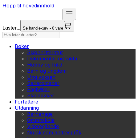
Hopp til hovedinnhold
Laster...
Se handlekurv - 0 vare
Bøker
Skjønnlitteratur
Dokumentar og fakta
Hobby og fritid
Barn og ungdom
Ung voksen
Serieromaner
Fagbøker
Skolebøker
Forfattere
Utdanning
Barnehage
Grunnskole
Videregående
Norsk som andrespråk