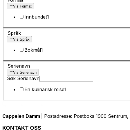
Vis Format
Innbundet
1
Språk
Vis Språk
Bokmål
1
Serienavn
Vis Serienavn
Søk Serienavn
En kulinarisk reise
1
Cappelen Damm
| Postadresse: Postboks 1900 Sentrum, 
KONTAKT OSS