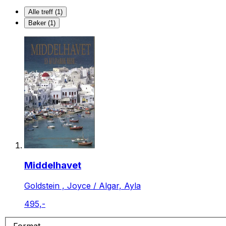
Alle treff (1)
Bøker (1)
Middelhavet
Goldstein , Joyce / Algar, Ayla
495,-
Format