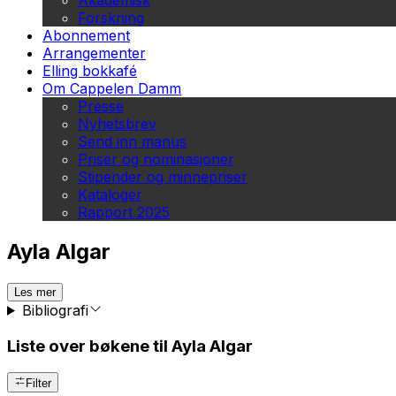
Akademisk
Forskning
Abonnement
Arrangementer
Elling bokkafé
Om Cappelen Damm
Presse
Nyhetsbrev
Send inn manus
Priser og nominasjoner
Stipender og minnepriser
Kataloger
Rapport 2025
Ayla Algar
Les mer
Bibliografi
Liste over bøkene til Ayla Algar
Filter