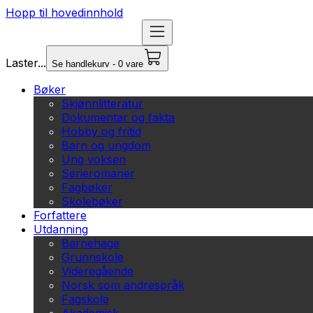
Hopp til hovedinnhold
Laster...
Se handlekurv - 0 vare
Bøker
Skjønnlitteratur
Dokumentar og fakta
Hobby og fritid
Barn og ungdom
Ung voksen
Serieromaner
Fagbøker
Skolebøker
Forfattere
Utdanning
Barnehage
Grunnskole
Videregående
Norsk som andrespråk
Fagskole