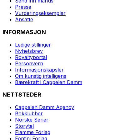
Send inn manus
Presse
Vurderingseksemplar
Ansatte
INFORMASJON
Ledige stillinger
Nyhetsbrev
Royaltyportal
Personvern
Informasjonskapsler
Om kunstig intelligens
Bærekraft i Cappelen Damm
NETTSTEDER
Cappelen Damm Agency
Bokklubber
Norske Serier
Storytel
Flamme Forlag
Fontini Forlag