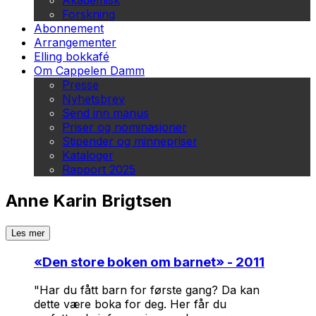
Akademisk
Forskning
Abonnement
Arrangementer
Elling bokkafé
Om Cappelen Damm
Presse
Nyhetsbrev
Send inn manus
Priser og nominasjoner
Stipender og minnepriser
Kataloger
Rapport 2025
Anne Karin Brigtsen
Les mer
«
Den store boken om barnet
» - 2011
"Har du fått barn for første gang? Da kan
dette være boka for deg. Her får du