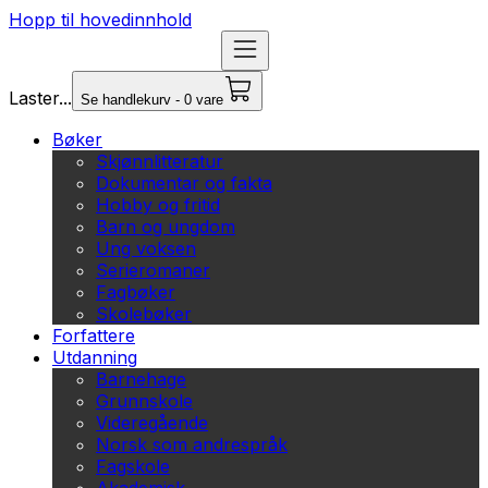
Hopp til hovedinnhold
Laster...
Se handlekurv - 0 vare
Bøker
Skjønnlitteratur
Dokumentar og fakta
Hobby og fritid
Barn og ungdom
Ung voksen
Serieromaner
Fagbøker
Skolebøker
Forfattere
Utdanning
Barnehage
Grunnskole
Videregående
Norsk som andrespråk
Fagskole