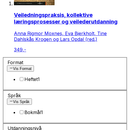
Veiledningspraksis, kollektive
læringsprosesser og veilederutdanning
Anna Rigmor Moxnes, Eva Bjerkholt, Tine
Dahlskås Krogen og Lars Opdal (red.)
349,-
Format
Vis Format
Heftet
1
Språk
Vis Språk
Bokmål
1
Utdanningsnivå