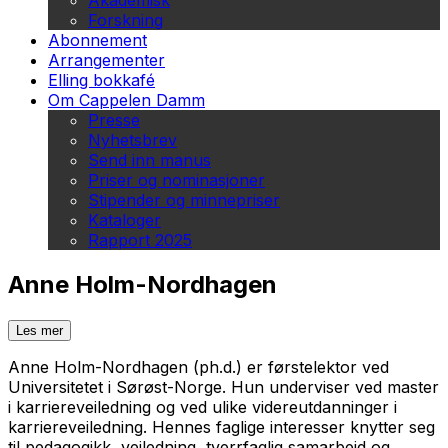
Akademisk
Forskning
Abonnement
Arrangementer
Elling bokkafé
Om Cappelen Damm
Presse
Nyhetsbrev
Send inn manus
Priser og nominasjoner
Stipender og minnepriser
Kataloger
Rapport 2025
Anne Holm-Nordhagen
Les mer
Anne Holm-Nordhagen (ph.d.) er førstelektor ved
Universitetet i Sørøst-Norge. Hun underviser ved master
i karriereveiledning og ved ulike videreutdanninger i
karriereveiledning. Hennes faglige interesser knytter seg
til pedagogikk, veiledning, tverrfaglig samarbeid og