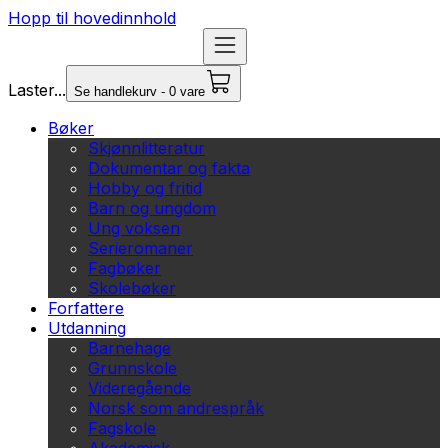
Hopp til hovedinnhold
Laster...
Se handlekurv - 0 vare
Bøker
Skjønnlitteratur
Dokumentar og fakta
Hobby og fritid
Barn og ungdom
Ung voksen
Serieromaner
Fagbøker
Skolebøker
Forfattere
Utdanning
Barnehage
Grunnskole
Videregående
Norsk som andrespråk
Fagskole