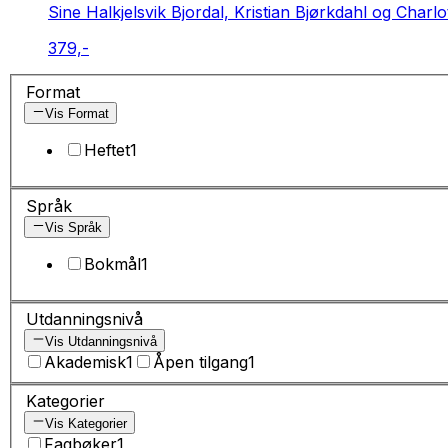
Sine Halkjelsvik Bjordal, Kristian Bjørkdahl og Charlot
379,-
Format
Vis Format
Heftet
1
Språk
Vis Språk
Bokmål
1
Utdanningsnivå
Vis Utdanningsnivå
Akademisk
1
Åpen tilgang
1
Kategorier
Vis Kategorier
Fagbøker
1