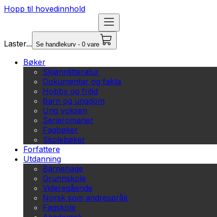
Hopp til hovedinnhold
Laster...
Se handlekurv - 0 vare
Bøker
Skjønnlitteratur
Dokumentar og fakta
Hobby og fritid
Barn og ungdom
Ung voksen
Serieromaner
Fagbøker
Skolebøker
Forfattere
Utdanning
Barnehage
Grunnskole
Videregående
Norsk som andrespråk
Fagskole