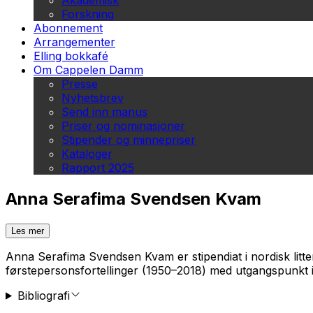
Akademisk
Forskning
Abonnement
Arrangementer
Elling bokkafé
Om Cappelen Damm
Presse
Nyhetsbrev
Send inn manus
Priser og nominasjoner
Stipender og minnepriser
Kataloger
Rapport 2025
Anna Serafima Svendsen Kvam
Les mer
Anna Serafima Svendsen Kvam er stipendiat i nordisk litte
førstepersonsfortellinger (1950–2018) med utgangspunkt i 
Bibliografi