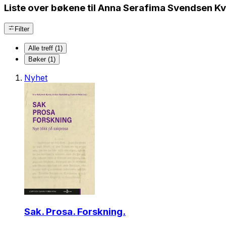
Liste over bøkene til Anna Serafima Svendsen K
Filter
Alle treff (1)
Bøker (1)
Nyhet
Sak. Prosa. Forskning.