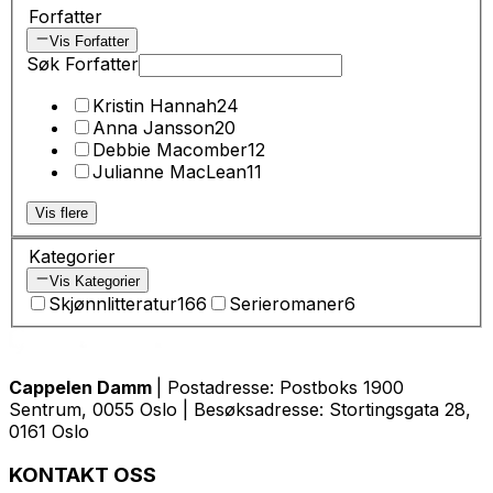
Forfatter
Vis Forfatter
Søk Forfatter
Kristin Hannah
24
Anna Jansson
20
Debbie Macomber
12
Julianne MacLean
11
Vis flere
Kategorier
Vis Kategorier
Skjønnlitteratur
166
Serieromaner
6
Cappelen Damm
| Postadresse: Postboks 1900
Sentrum, 0055 Oslo | Besøksadresse: Stortingsgata 28,
0161 Oslo
KONTAKT OSS