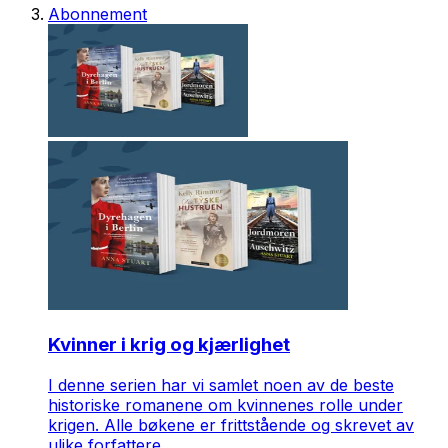
Abonnement
Kvinner i krig og kjærlighet
I denne serien har vi samlet noen av de beste
historiske romanene om kvinnenes rolle under
krigen. Alle bøkene er frittstående og skrevet av
ulike forfattere.