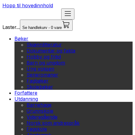
Hopp til hovedinnhold
Laster...
Se handlekurv - 0 vare
Bøker
Skjønnlitteratur
Dokumentar og fakta
Hobby og fritid
Barn og ungdom
Ung voksen
Serieromaner
Fagbøker
Skolebøker
Forfattere
Utdanning
Barnehage
Grunnskole
Videregående
Norsk som andrespråk
Fagskole