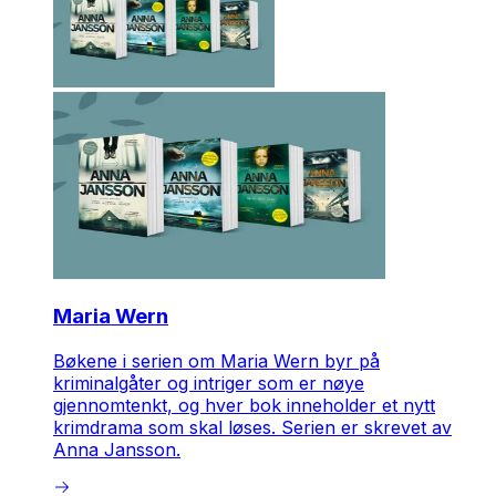
Maria Wern
Bøkene i serien om Maria Wern byr på
kriminalgåter og intriger som er nøye
gjennomtenkt, og hver bok inneholder et nytt
krimdrama som skal løses. Serien er skrevet av
Anna Jansson.