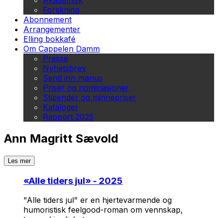
Akademisk
Forskning
Abonnement
Arrangementer
Elling bokkafé
Om Cappelen Damm
Presse
Nyhetsbrev
Send inn manus
Priser og nominasjoner
Stipender og minnepriser
Kataloger
Rapport 2025
Ann Magritt Sævold
Les mer
«
Alle tiders jul
» - 2025
"Alle tiders jul" er en hjertevarmende og
humoristisk feelgood-roman om vennskap,