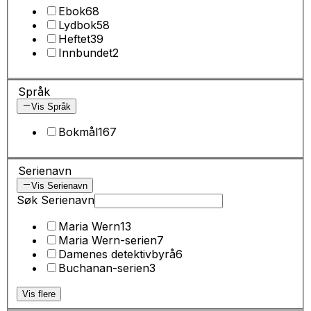
Ebok
68
Lydbok
58
Heftet
39
Innbundet
2
Språk
Vis Språk
Bokmål
167
Serienavn
Vis Serienavn
Søk Serienavn
Maria Wern
13
Maria Wern-serien
7
Damenes detektivbyrå
6
Buchanan-serien
3
Vis flere