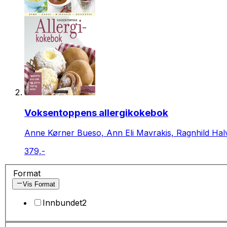
Voksentoppens allergikokebok
Anne Kørner Bueso, Ann Eli Mavrakis, Ragnhild H
379,-
Format
Vis Format
Innbundet
2