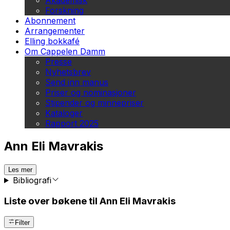
Akademisk
Forskning
Abonnement
Arrangementer
Elling bokkafé
Om Cappelen Damm
Presse
Nyhetsbrev
Send inn manus
Priser og nominasjoner
Stipender og minnepriser
Kataloger
Rapport 2025
Ann Eli Mavrakis
Les mer
Bibliografi
Liste over bøkene til Ann Eli Mavrakis
Filter