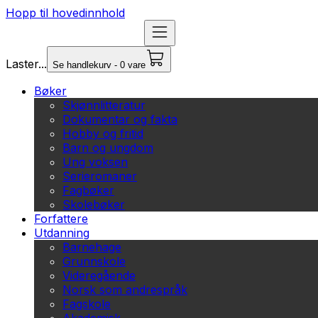
Hopp til hovedinnhold
Laster...
Se handlekurv - 0 vare
Bøker
Skjønnlitteratur
Dokumentar og fakta
Hobby og fritid
Barn og ungdom
Ung voksen
Serieromaner
Fagbøker
Skolebøker
Forfattere
Utdanning
Barnehage
Grunnskole
Videregående
Norsk som andrespråk
Fagskole