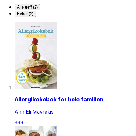
Alle treff (2)
Bøker (2)
Allergikokebok for hele familien
Ann Eli Mavrakis
399,-