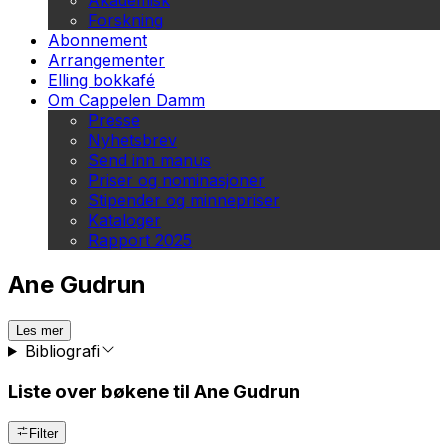
Akademisk
Forskning
Abonnement
Arrangementer
Elling bokkafé
Om Cappelen Damm
Presse
Nyhetsbrev
Send inn manus
Priser og nominasjoner
Stipender og minnepriser
Kataloger
Rapport 2025
Ane Gudrun
Les mer
Bibliografi
Liste over bøkene til Ane Gudrun
Filter