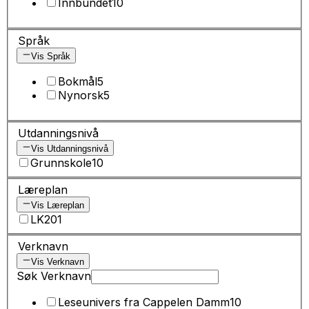
Innbundet
10
Språk
Vis Språk
Bokmål
5
Nynorsk
5
Utdanningsnivå
Vis Utdanningsnivå
Grunnskole
10
Læreplan
Vis Læreplan
LK20
1
Verknavn
Vis Verknavn
Søk Verknavn
Leseunivers fra Cappelen Damm
10