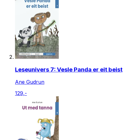
Leseunivers 7: Vesle Panda er eit beist
Ane Gudrun
129,-