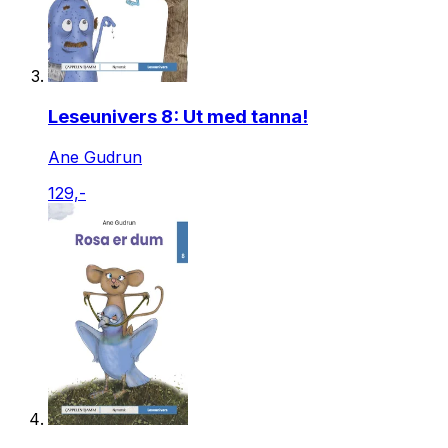
Leseunivers 8: Ut med tanna!
Ane Gudrun
129,-