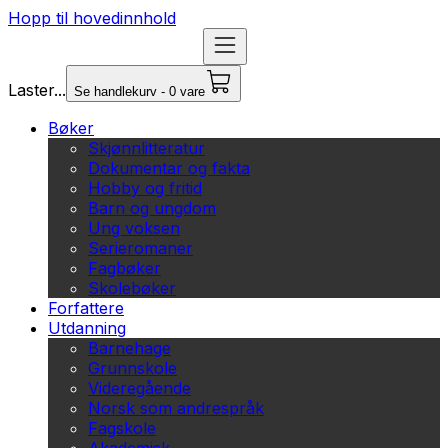
Hopp til hovedinnhold
Laster...
Se handlekurv - 0 vare
Bøker
Skjønnlitteratur
Dokumentar og fakta
Hobby og fritid
Barn og ungdom
Ung voksen
Serieromaner
Fagbøker
Skolebøker
Forfattere
Utdanning
Barnehage
Grunnskole
Videregående
Norsk som andrespråk
Fagskole