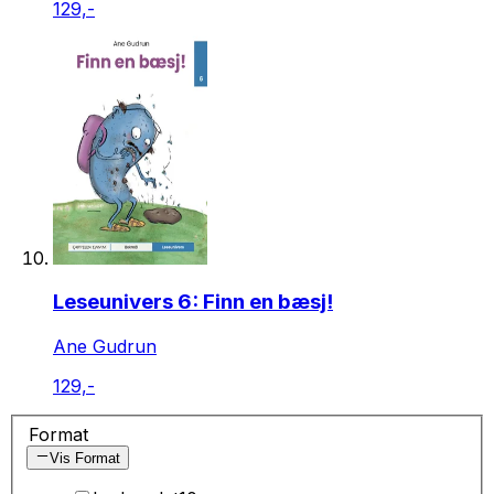
129,-
Leseunivers 6: Finn en bæsj!
Ane Gudrun
129,-
Format
Vis Format