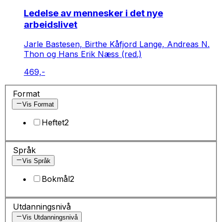
Ledelse av mennesker i det nye
arbeidslivet
Jarle Bastesen, Birthe Kåfjord Lange, Andreas N.
Thon og Hans Erik Næss (red.)
469,-
Format
Vis Format
Heftet
2
Språk
Vis Språk
Bokmål
2
Utdanningsnivå
Vis Utdanningsnivå