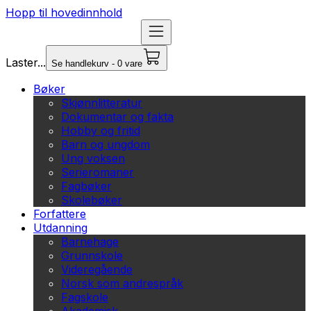
Hopp til hovedinnhold
Laster...
Se handlekurv - 0 vare
Bøker
Skjønnlitteratur
Dokumentar og fakta
Hobby og fritid
Barn og ungdom
Ung voksen
Serieromaner
Fagbøker
Skolebøker
Forfattere
Utdanning
Barnehage
Grunnskole
Videregående
Norsk som andrespråk
Fagskole