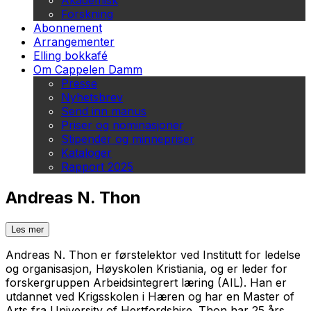
Akademisk
Forskning
Abonnement
Arrangementer
Elling bokkafé
Om Cappelen Damm
Presse
Nyhetsbrev
Send inn manus
Priser og nominasjoner
Stipender og minnepriser
Kataloger
Rapport 2025
Andreas N. Thon
Les mer
Andreas N. Thon er førstelektor ved Institutt for ledelse
og organisasjon, Høyskolen Kristiania, og er leder for
forskergruppen Arbeidsintegrert læring (AIL). Han er
utdannet ved Krigsskolen i Hæren og har en Master of
Arts fra University of Hertfordshire. Thon har 25 års