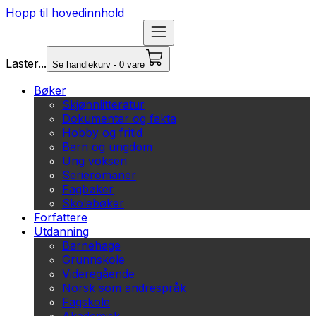
Hopp til hovedinnhold
Laster...
Se handlekurv - 0 vare
Bøker
Skjønnlitteratur
Dokumentar og fakta
Hobby og fritid
Barn og ungdom
Ung voksen
Serieromaner
Fagbøker
Skolebøker
Forfattere
Utdanning
Barnehage
Grunnskole
Videregående
Norsk som andrespråk
Fagskole