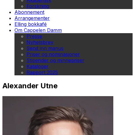
Akademisk
Forskning
Abonnement
Arrangementer
Elling bokkafé
Om Cappelen Damm
Presse
Nyhetsbrev
Send inn manus
Priser og nominasjoner
Stipender og minnepriser
Kataloger
Rapport 2025
Alexander Utne