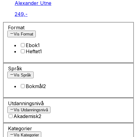
Alexander Utne
249,-
Format
Vis Format
Ebok
1
Heftet
1
Språk
Vis Språk
Bokmål
2
Utdanningsnivå
Vis Utdanningsnivå
Akademisk
2
Kategorier
Vis Kategorier