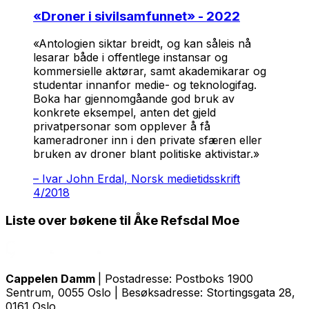
«
Droner i sivilsamfunnet
» - 2022
«Antologien siktar breidt, og kan såleis nå
lesarar både i offentlege instansar og
kommersielle aktørar, samt akademikarar og
studentar innanfor medie- og teknologifag.
Boka har gjennomgåande god bruk av
konkrete eksempel, anten det gjeld
privatpersonar som opplever å få
kameradroner inn i den private sfæren eller
bruken av droner blant politiske aktivistar.»
–
Ivar John Erdal, Norsk medietidsskrift
4/2018
Liste over bøkene til Åke Refsdal Moe
Cappelen Damm
| Postadresse: Postboks 1900
Sentrum, 0055 Oslo | Besøksadresse: Stortingsgata 28,
0161 Oslo