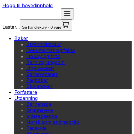
Hopp til hovedinnhold
Laster...
Se handlekurv - 0 vare
Bøker
Skjønnlitteratur
Dokumentar og fakta
Hobby og fritid
Barn og ungdom
Ung voksen
Serieromaner
Fagbøker
Skolebøker
Forfattere
Utdanning
Barnehage
Grunnskole
Videregående
Norsk som andrespråk
Fagskole