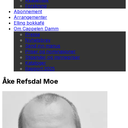
Akademisk
Forskning
Abonnement
Arrangementer
Elling bokkafé
Om Cappelen Damm
Presse
Nyhetsbrev
Send inn manus
Priser og nominasjoner
Stipender og minnepriser
Kataloger
Rapport 2025
Åke Refsdal Moe