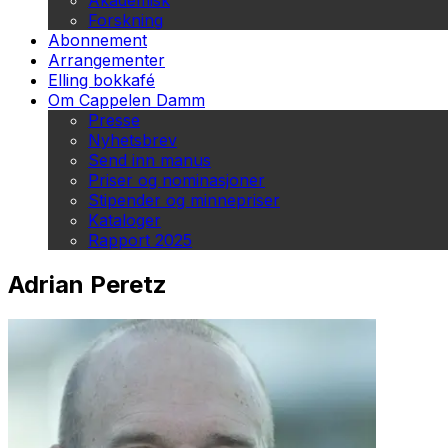
Akademisk
Forskning
Abonnement
Arrangementer
Elling bokkafé
Om Cappelen Damm
Presse
Nyhetsbrev
Send inn manus
Priser og nominasjoner
Stipender og minnepriser
Kataloger
Rapport 2025
Adrian Peretz