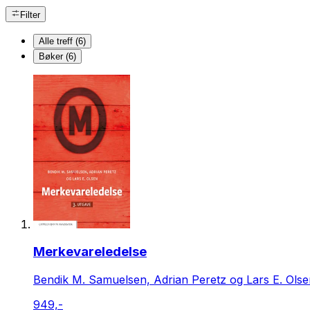
Filter
Alle treff (6)
Bøker (6)
Merkevareledelse
Bendik M. Samuelsen, Adrian Peretz og Lars E. Olse
949,-