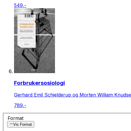
549,-
Forbrukersosiologi
Gerhard Emil Schjelderup og Morten William Knudsen
789,-
Format
Vis Format