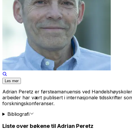
Les mer
Adrian Peretz er førsteamanuensis ved Handelshøyskolen
arbeider har vært publisert i internasjonale tidsskrifter s
forskningskonferanser.
Bibliografi
Liste over bøkene til Adrian Peretz