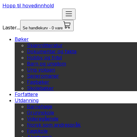
Hopp til hovedinnhold
Laster...
Se handlekurv - 0 vare
Bøker
Skjønnlitteratur
Dokumentar og fakta
Hobby og fritid
Barn og ungdom
Ung voksen
Serieromaner
Fagbøker
Skolebøker
Forfattere
Utdanning
Barnehage
Grunnskole
Videregående
Norsk som andrespråk
Fagskole