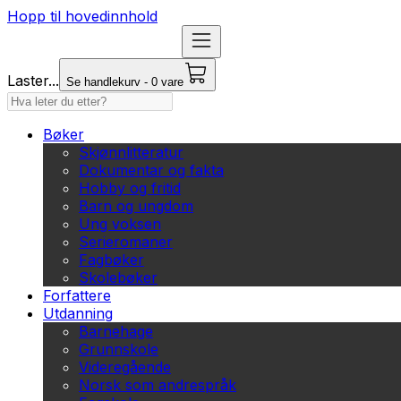
Hopp til hovedinnhold
Laster...
Se handlekurv - 0 vare
Bøker
Skjønnlitteratur
Dokumentar og fakta
Hobby og fritid
Barn og ungdom
Ung voksen
Serieromaner
Fagbøker
Skolebøker
Forfattere
Utdanning
Barnehage
Grunnskole
Videregående
Norsk som andrespråk