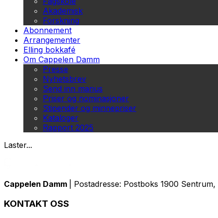
Fagskole
Akademisk
Forskning
Abonnement
Arrangementer
Elling bokkafé
Om Cappelen Damm
Presse
Nyhetsbrev
Send inn manus
Priser og nominasjoner
Stipender og minnepriser
Kataloger
Rapport 2025
Laster...
Cappelen Damm
| Postadresse: Postboks 1900 Sentrum, 
KONTAKT OSS