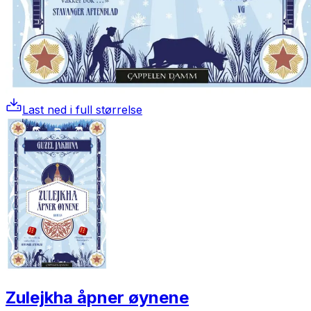
Last ned i full størrelse
Zulejkha åpner øynene