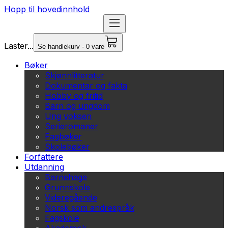
Hopp til hovedinnhold
Laster...
Se handlekurv - 0 vare
Bøker
Skjønnlitteratur
Dokumentar og fakta
Hobby og fritid
Barn og ungdom
Ung voksen
Serieromaner
Fagbøker
Skolebøker
Forfattere
Utdanning
Barnehage
Grunnskole
Videregående
Norsk som andrespråk
Fagskole