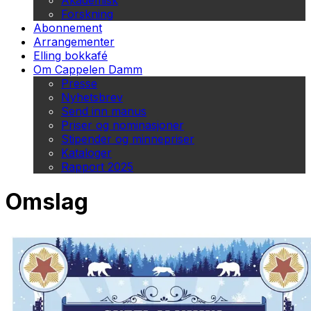
Akademisk
Forskning
Abonnement
Arrangementer
Elling bokkafé
Om Cappelen Damm
Presse
Nyhetsbrev
Send inn manus
Priser og nominasjoner
Stipender og minnepriser
Kataloger
Rapport 2025
Omslag