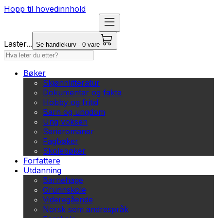
Hopp til hovedinnhold
Laster...
Se handlekurv - 0 vare
Bøker
Skjønnlitteratur
Dokumentar og fakta
Hobby og fritid
Barn og ungdom
Ung voksen
Serieromaner
Fagbøker
Skolebøker
Forfattere
Utdanning
Barnehage
Grunnskole
Videregående
Norsk som andrespråk