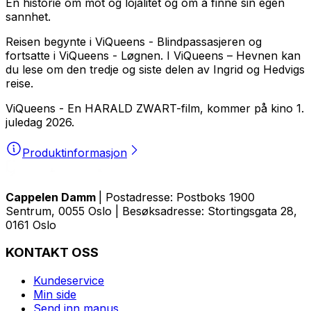
En historie om mot og lojalitet og om å finne sin egen
sannhet.
Reisen begynte i
ViQueens - Blindpassasjeren
og
fortsatte i
ViQueens - Løgnen.
I
ViQueens – Hevnen
kan
du lese om den tredje og siste delen av Ingrid og Hedvigs
reise.
ViQueens
- En HARALD ZWART-film, kommer på kino 1.
juledag 2026.
Produktinformasjon
Cappelen Damm
| Postadresse: Postboks 1900
Sentrum, 0055 Oslo | Besøksadresse: Stortingsgata 28,
0161 Oslo
KONTAKT OSS
Kundeservice
Min side
Send inn manus