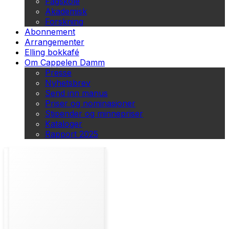
Fagskole
Akademisk
Forskning
Abonnement
Arrangementer
Elling bokkafé
Om Cappelen Damm
Presse
Nyhetsbrev
Send inn manus
Priser og nominasjoner
Stipender og minnepriser
Kataloger
Rapport 2025