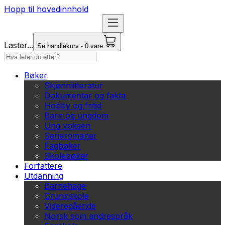
Hopp til hovedinnhold
Laster...
Se handlekurv - 0 vare
Bøker
Skjønnlitteratur
Dokumentar og fakta
Hobby og fritid
Barn og ungdom
Ung voksen
Serieromaner
Fagbøker
Skolebøker
Forfattere
Utdanning
Barnehage
Grunnskole
Videregående
Norsk som andrespråk