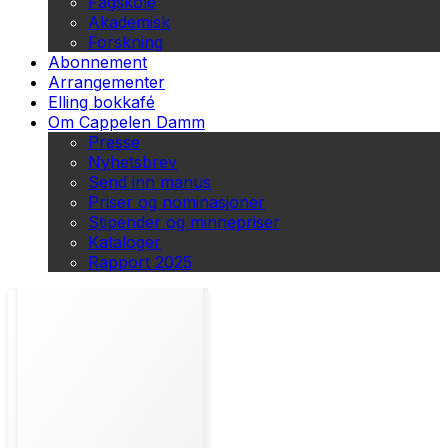
Fagskole
Akademisk
Forskning
Abonnement
Arrangementer
Elling bokkafé
Om Cappelen Damm
Presse
Nyhetsbrev
Send inn manus
Priser og nominasjoner
Stipender og minnepriser
Kataloger
Rapport 2025