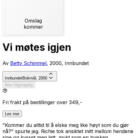
Omslag
kommer
Vi møtes igjen
Av
Betty Schimmel
, 2000, Innbundet
Innbundet
Bokmål, 2000
Ikke tilgjengelig
Fri frakt på bestillinger over 349,-
Les mer
"Kommer du alltid til å elske meg like høyt som du gjør
nå?"
spurte jeg. Richie tok ansiktet mitt mellom hendene
sine og kysset meg lett, mykt som en hvisken.