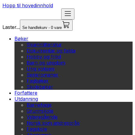
Hopp til hovedinnhold
Laster...
Se handlekurv - 0 vare
Bøker
Skjønnlitteratur
Dokumentar og fakta
Hobby og fritid
Barn og ungdom
Ung voksen
Serieromaner
Fagbøker
Skolebøker
Forfattere
Utdanning
Barnehage
Grunnskole
Videregående
Norsk som andrespråk
Fagskole