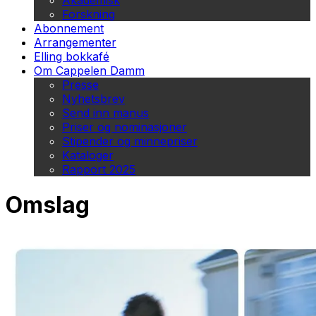
Akademisk
Forskning
Abonnement
Arrangementer
Elling bokkafé
Om Cappelen Damm
Presse
Nyhetsbrev
Send inn manus
Priser og nominasjoner
Stipender og minnepriser
Kataloger
Rapport 2025
Omslag