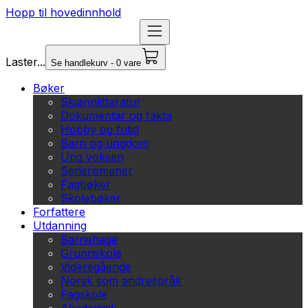
Hopp til hovedinnhold
Laster...
Se handlekurv - 0 vare
Bøker
Skjønnlitteratur
Dokumentar og fakta
Hobby og fritid
Barn og ungdom
Ung voksen
Serieromaner
Fagbøker
Skolebøker
Forfattere
Utdanning
Barnehage
Grunnskole
Videregående
Norsk som andrespråk
Fagskole