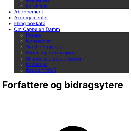
Akademisk
Forskning
Abonnement
Arrangementer
Elling bokkafé
Om Cappelen Damm
Presse
Nyhetsbrev
Send inn manus
Priser og nominasjoner
Stipender og minnepriser
Kataloger
Rapport 2025
Forfattere og bidragsytere