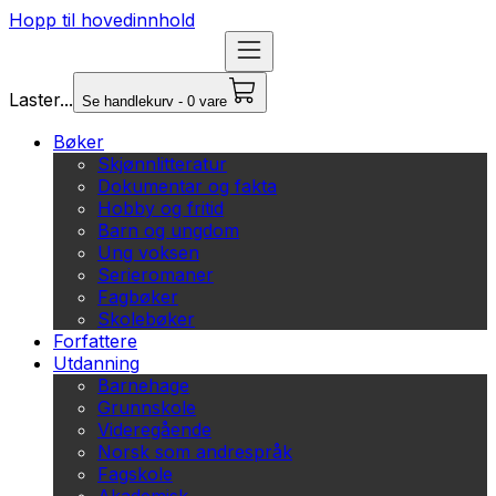
Hopp til hovedinnhold
Laster...
Se handlekurv - 0 vare
Bøker
Skjønnlitteratur
Dokumentar og fakta
Hobby og fritid
Barn og ungdom
Ung voksen
Serieromaner
Fagbøker
Skolebøker
Forfattere
Utdanning
Barnehage
Grunnskole
Videregående
Norsk som andrespråk
Fagskole