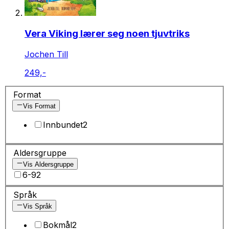
Vera Viking lærer seg noen tjuvtriks
Jochen Till
249,-
Format
Vis Format
Innbundet
2
Aldersgruppe
Vis Aldersgruppe
6-9
2
Språk
Vis Språk
Bokmål
2