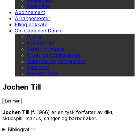
Akademisk
Forskning
Abonnement
Arrangementer
Elling bokkafé
Om Cappelen Damm
Presse
Nyhetsbrev
Send inn manus
Priser og nominasjoner
Stipender og minnepriser
Kataloger
Rapport 2025
Jochen Till
Les mer
Jochen Till
(f. 1966) er en tysk forfatter av dikt,
skuespill, manus, sanger og barnebøker.
Bibliografi