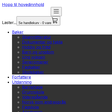
Hopp til hovedinnhold
Laster...
Se handlekurv - 0 vare
Bøker
Skjønnlitteratur
Dokumentar og fakta
Hobby og fritid
Barn og ungdom
Ung voksen
Serieromaner
Fagbøker
Skolebøker
Forfattere
Utdanning
Barnehage
Grunnskole
Videregående
Norsk som andrespråk
Fagskole