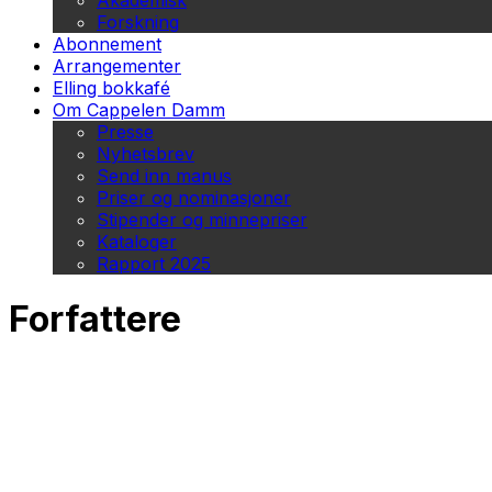
Akademisk
Forskning
Abonnement
Arrangementer
Elling bokkafé
Om Cappelen Damm
Presse
Nyhetsbrev
Send inn manus
Priser og nominasjoner
Stipender og minnepriser
Kataloger
Rapport 2025
Forfattere