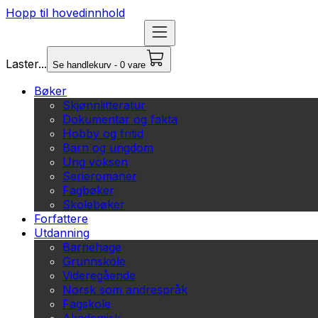
Hopp til hovedinnhold
Laster...
Se handlekurv - 0 vare
Bøker
Skjønnlitteratur
Dokumentar og fakta
Hobby og fritid
Barn og ungdom
Ung voksen
Serieromaner
Fagbøker
Skolebøker
Forfattere
Utdanning
Barnehage
Grunnskole
Videregående
Norsk som andrespråk
Fagskole