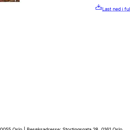
Last ned i fu
0055 Oslo | Besøksadresse: Stortingsgata 28, 0161 Oslo