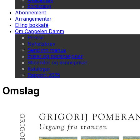
Akademisk
Forskning
Abonnement
Arrangementer
Elling bokkafé
Om Cappelen Damm
Presse
Nyhetsbrev
Send inn manus
Priser og nominasjoner
Stipender og minnepriser
Kataloger
Rapport 2025
Omslag