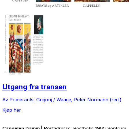
Utgang fra transen
Av Pomerants, Grigorij / Waage, Peter Normann (red.)
Kjøp her
Cappelen Damm
| Postadresse: Postboks 1900 Sentrum, 