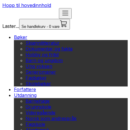
Hopp til hovedinnhold
Laster...
Se handlekurv - 0 vare
Bøker
Skjønnlitteratur
Dokumentar og fakta
Hobby og fritid
Barn og ungdom
Ung voksen
Serieromaner
Fagbøker
Skolebøker
Forfattere
Utdanning
Barnehage
Grunnskole
Videregående
Norsk som andrespråk
Fagskole