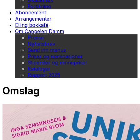
Akademisk
Forskning
Abonnement
Arrangementer
Elling bokkafé
Om Cappelen Damm
Presse
Nyhetsbrev
Send inn manus
Priser og nominasjoner
Stipender og minnepriser
Kataloger
Rapport 2025
Omslag