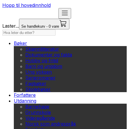
Hopp til hovedinnhold
Laster...
Se handlekurv - 0 vare
Bøker
Skjønnlitteratur
Dokumentar og fakta
Hobby og fritid
Barn og ungdom
Ung voksen
Serieromaner
Fagbøker
Skolebøker
Forfattere
Utdanning
Barnehage
Grunnskole
Videregående
Norsk som andrespråk