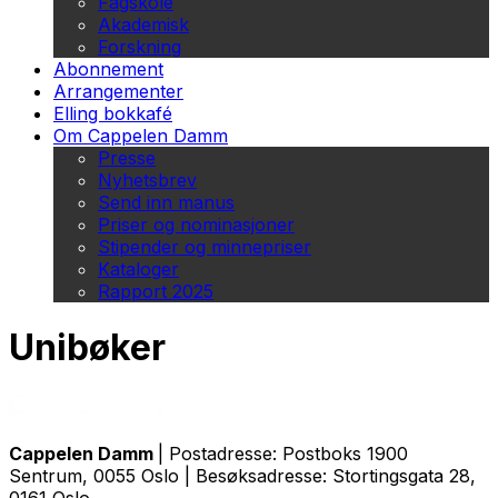
Fagskole
Akademisk
Forskning
Abonnement
Arrangementer
Elling bokkafé
Om Cappelen Damm
Presse
Nyhetsbrev
Send inn manus
Priser og nominasjoner
Stipender og minnepriser
Kataloger
Rapport 2025
Unibøker
Cappelen Damm
| Postadresse: Postboks 1900
Sentrum, 0055 Oslo | Besøksadresse: Stortingsgata 28,
0161 Oslo