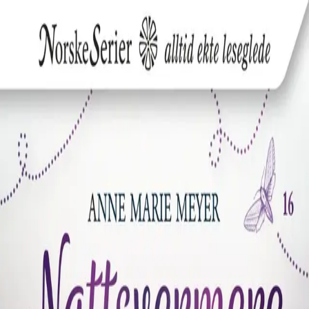
Hopp til hovedinnhold
Laster...
Se handlekurv - 0 vare
Bøker
Skjønnlitteratur
Dokumentar og fakta
Hobby og fritid
Barn og ungdom
Ung voksen
Serieromaner
Fagbøker
Skolebøker
Forfattere
Utdanning
Barnehage
Grunnskole
Videregående
Norsk som andrespråk