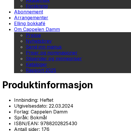
Akademisk
Forskning
Abonnement
Arrangementer
Elling bokkafé
Om Cappelen Damm
Presse
Nyhetsbrev
Send inn manus
Priser og nominasjoner
Stipender og minnepriser
Kataloger
Rapport 2025
Produktinformasjon
Innbinding:
Heftet
Utgivelsesdato:
22.03.2024
Forlag:
Cappelen Damm
Språk:
Bokmål
ISBN/EAN:
9788202825430
Antall sider:
176