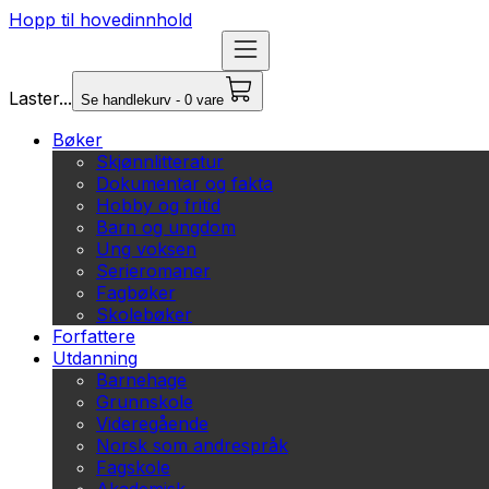
Hopp til hovedinnhold
Laster...
Se handlekurv - 0 vare
Bøker
Skjønnlitteratur
Dokumentar og fakta
Hobby og fritid
Barn og ungdom
Ung voksen
Serieromaner
Fagbøker
Skolebøker
Forfattere
Utdanning
Barnehage
Grunnskole
Videregående
Norsk som andrespråk
Fagskole