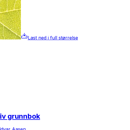
Last ned i full størrelse
tiv grunnbok
ddvar Aasen