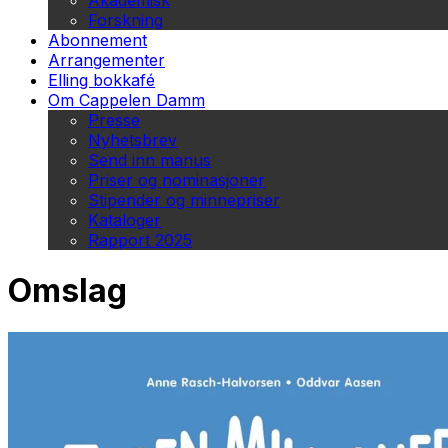
Akademisk
Forskning
Abonnement
Arrangementer
Elling bokkafé
Om Cappelen Damm
Presse
Nyhetsbrev
Send inn manus
Priser og nominasjoner
Stipender og minnepriser
Kataloger
Rapport 2025
Omslag