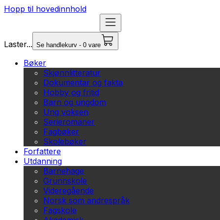
Hopp til hovedinnhold
Laster...
Se handlekurv - 0 vare
Bøker
Skjønnlitteratur
Dokumentar og fakta
Hobby og fritid
Barn og ungdom
Ung voksen
Serieromaner
Fagbøker
Skolebøker
Forfattere
Utdanning
Barnehage
Grunnskole
Videregående
Norsk som andrespråk
Fagskole