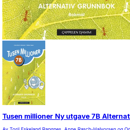
Tusen millioner Ny utgave 7B Alterna
Av Toril Eskeland Rangnes, Anne Rasch-Halvorsen og O