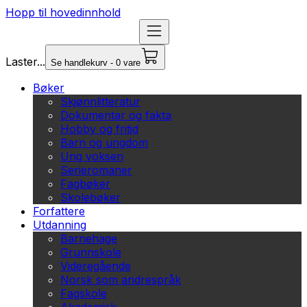
Hopp til hovedinnhold
Laster...
Se handlekurv - 0 vare
Bøker
Skjønnlitteratur
Dokumentar og fakta
Hobby og fritid
Barn og ungdom
Ung voksen
Serieromaner
Fagbøker
Skolebøker
Forfattere
Utdanning
Barnehage
Grunnskole
Videregående
Norsk som andrespråk
Fagskole