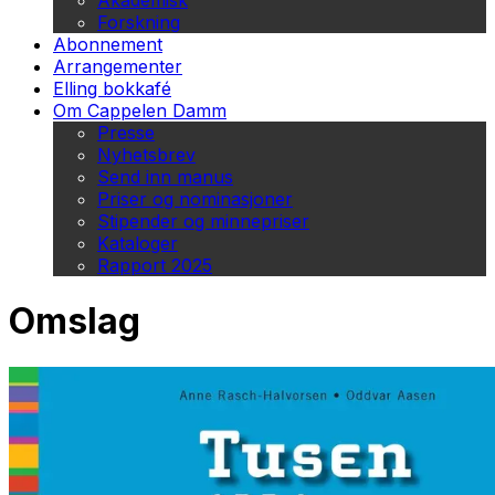
Akademisk
Forskning
Abonnement
Arrangementer
Elling bokkafé
Om Cappelen Damm
Presse
Nyhetsbrev
Send inn manus
Priser og nominasjoner
Stipender og minnepriser
Kataloger
Rapport 2025
Omslag