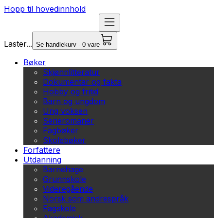
Hopp til hovedinnhold
Laster...
Se handlekurv - 0 vare
Bøker
Skjønnlitteratur
Dokumentar og fakta
Hobby og fritid
Barn og ungdom
Ung voksen
Serieromaner
Fagbøker
Skolebøker
Forfattere
Utdanning
Barnehage
Grunnskole
Videregående
Norsk som andrespråk
Fagskole