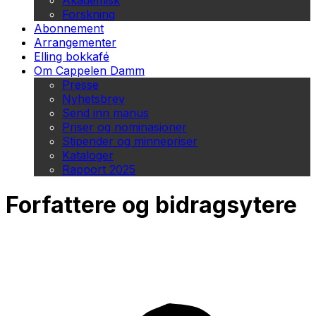
Akademisk
Forskning
Abonnement
Arrangementer
Elling bokkafé
Om Cappelen Damm
Presse
Nyhetsbrev
Send inn manus
Priser og nominasjoner
Stipender og minnepriser
Kataloger
Rapport 2025
Forfattere og bidragsytere