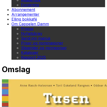
Akademisk
Forskning
Abonnement
Arrangementer
Elling bokkafé
Om Cappelen Damm
Presse
Nyhetsbrev
Send inn manus
Priser og nominasjoner
Stipender og minnepriser
Kataloger
Rapport 2025
Omslag