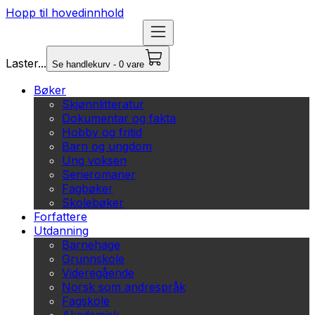
Hopp til hovedinnhold
Laster...
Se handlekurv - 0 vare
Bøker
Skjønnlitteratur
Dokumentar og fakta
Hobby og fritid
Barn og ungdom
Ung voksen
Serieromaner
Fagbøker
Skolebøker
Forfattere
Utdanning
Barnehage
Grunnskole
Videregående
Norsk som andrespråk
Fagskole