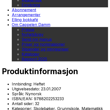
Akademisk
Forskning
Abonnement
Arrangementer
Elling bokkafé
Om Cappelen Damm
Presse
Nyhetsbrev
Send inn manus
Priser og nominasjoner
Stipender og minnepriser
Kataloger
Rapport 2025
Produktinformasjon
Innbinding:
Heftet
Utgivelsesdato:
23.01.2007
Språk:
Nynorsk
ISBN/EAN:
9788202253233
Antall sider:
32
Kategorier:
Skolebøker, Grunnskole, Matematikk