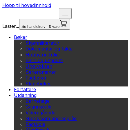
Hopp til hovedinnhold
Laster...
Se handlekurv - 0 vare
Bøker
Skjønnlitteratur
Dokumentar og fakta
Hobby og fritid
Barn og ungdom
Ung voksen
Serieromaner
Fagbøker
Skolebøker
Forfattere
Utdanning
Barnehage
Grunnskole
Videregående
Norsk som andrespråk
Fagskole