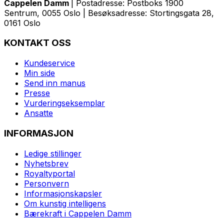
Cappelen Damm
| Postadresse: Postboks 1900
Sentrum, 0055 Oslo | Besøksadresse: Stortingsgata 28,
0161 Oslo
KONTAKT OSS
Kundeservice
Min side
Send inn manus
Presse
Vurderingseksemplar
Ansatte
INFORMASJON
Ledige stillinger
Nyhetsbrev
Royaltyportal
Personvern
Informasjonskapsler
Om kunstig intelligens
Bærekraft i Cappelen Damm