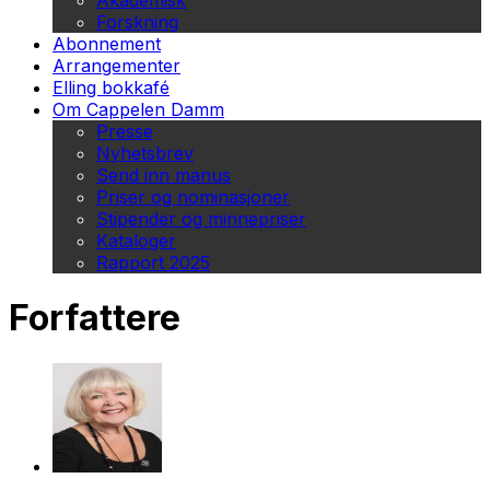
Akademisk
Forskning
Abonnement
Arrangementer
Elling bokkafé
Om Cappelen Damm
Presse
Nyhetsbrev
Send inn manus
Priser og nominasjoner
Stipender og minnepriser
Kataloger
Rapport 2025
Forfattere