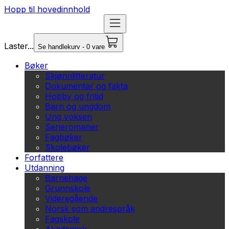
Hopp til hovedinnhold
Laster...
Se handlekurv - 0 vare
Bøker
Skjønnlitteratur
Dokumentar og fakta
Hobby og fritid
Barn og ungdom
Ung voksen
Serieromaner
Fagbøker
Skolebøker
Forfattere
Utdanning
Barnehage
Grunnskole
Videregående
Norsk som andrespråk
Fagskole