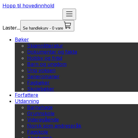
Hopp til hovedinnhold
Laster...
Se handlekurv - 0 vare
Bøker
Skjønnlitteratur
Dokumentar og fakta
Hobby og fritid
Barn og ungdom
Ung voksen
Serieromaner
Fagbøker
Skolebøker
Forfattere
Utdanning
Barnehage
Grunnskole
Videregående
Norsk som andrespråk
Fagskole