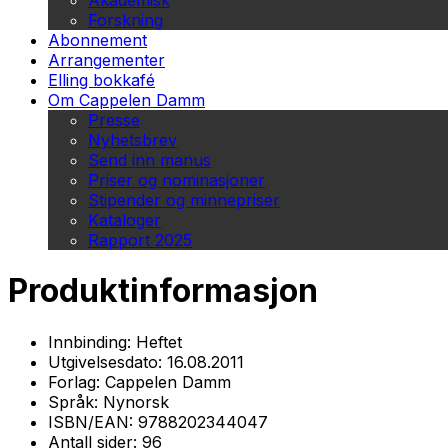
Akademisk
Forskning
Abonnement
Arrangementer
Elling bokkafé
Om Cappelen Damm
Presse
Nyhetsbrev
Send inn manus
Priser og nominasjoner
Stipender og minnepriser
Kataloger
Rapport 2025
Produktinformasjon
Innbinding:
Heftet
Utgivelsesdato:
16.08.2011
Forlag:
Cappelen Damm
Språk:
Nynorsk
ISBN/EAN:
9788202344047
Antall sider:
96