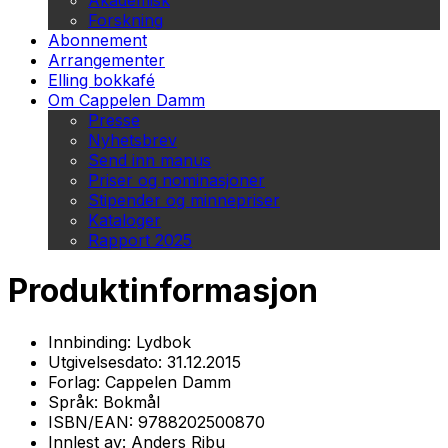
Akademisk
Forskning
Abonnement
Arrangementer
Elling bokkafé
Om Cappelen Damm
Presse
Nyhetsbrev
Send inn manus
Priser og nominasjoner
Stipender og minnepriser
Kataloger
Rapport 2025
Produktinformasjon
Innbinding:
Lydbok
Utgivelsesdato:
31.12.2015
Forlag:
Cappelen Damm
Språk:
Bokmål
ISBN/EAN:
9788202500870
Innlest av:
Anders Ribu