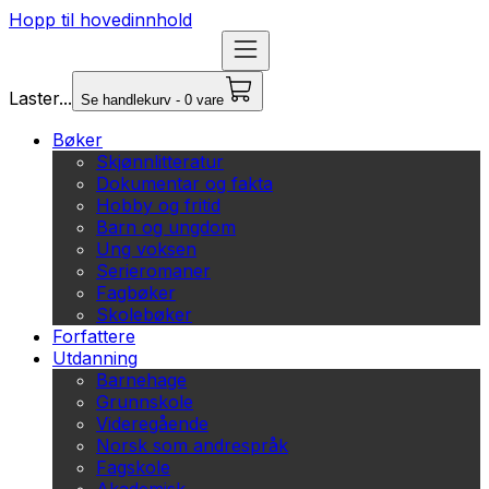
Hopp til hovedinnhold
Laster...
Se handlekurv - 0 vare
Bøker
Skjønnlitteratur
Dokumentar og fakta
Hobby og fritid
Barn og ungdom
Ung voksen
Serieromaner
Fagbøker
Skolebøker
Forfattere
Utdanning
Barnehage
Grunnskole
Videregående
Norsk som andrespråk
Fagskole