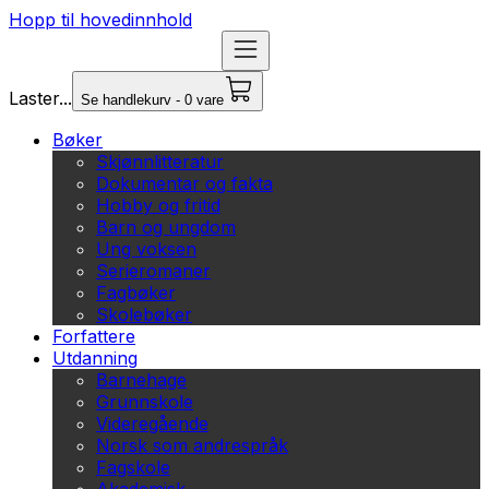
Hopp til hovedinnhold
Laster...
Se handlekurv - 0 vare
Bøker
Skjønnlitteratur
Dokumentar og fakta
Hobby og fritid
Barn og ungdom
Ung voksen
Serieromaner
Fagbøker
Skolebøker
Forfattere
Utdanning
Barnehage
Grunnskole
Videregående
Norsk som andrespråk
Fagskole