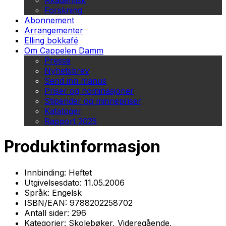
Akademisk
Forskning
Abonnement
Arrangementer
Elling bokkafé
Om Cappelen Damm
Presse
Nyhetsbrev
Send inn manus
Priser og nominasjoner
Stipender og minnepriser
Kataloger
Rapport 2025
Produktinformasjon
Innbinding:
Heftet
Utgivelsesdato:
11.05.2006
Språk:
Engelsk
ISBN/EAN:
9788202258702
Antall sider:
296
Kategorier:
Skolebøker, Videregående,