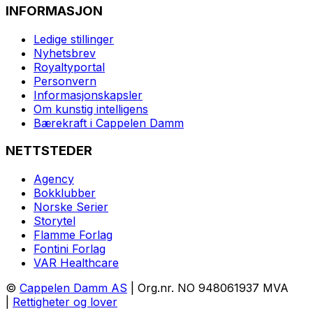
INFORMASJON
Ledige stillinger
Nyhetsbrev
Royaltyportal
Personvern
Informasjonskapsler
Om kunstig intelligens
Bærekraft i Cappelen Damm
NETTSTEDER
Agency
Bokklubber
Norske Serier
Storytel
Flamme Forlag
Fontini Forlag
VAR Healthcare
©
Cappelen Damm AS
| Org.nr. NO 948061937 MVA
|
Rettigheter og lover