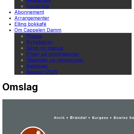
Akademisk
Forskning
Abonnement
Arrangementer
Elling bokkafé
Om Cappelen Damm
Presse
Nyhetsbrev
Send inn manus
Priser og nominasjoner
Stipender og minnepriser
Kataloger
Rapport 2025
Omslag