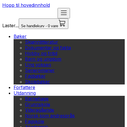
Hopp til hovedinnhold
Laster...
Se handlekurv - 0 vare
Bøker
Skjønnlitteratur
Dokumentar og fakta
Hobby og fritid
Barn og ungdom
Ung voksen
Serieromaner
Fagbøker
Skolebøker
Forfattere
Utdanning
Barnehage
Grunnskole
Videregående
Norsk som andrespråk
Fagskole